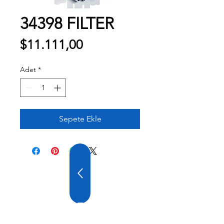
34398 FILTER
Fiyat
$11.111,00
Adet
*
Sepete Ekle
20 YILLIK TECRÜBE
FİRMAMIZ GENİŞ