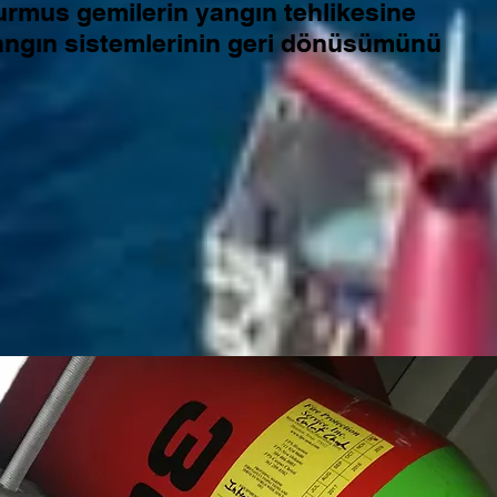
urmus gemilerin yangın tehlikesine
angın sistemlerinin geri dönüsümünü