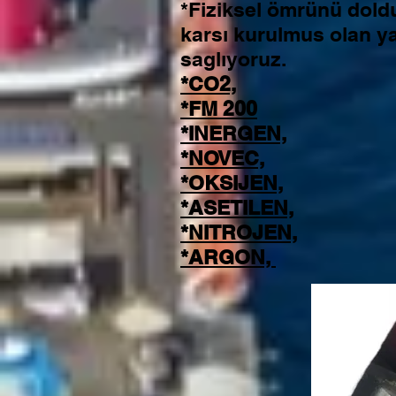
*Fiziksel ömrünü dold
karsı kurulmus olan y
saglıyoruz.
*CO2,
*FM 200
*INERGEN,
*NOVEC,
*OKSIJEN,
*ASETILEN,
*NITROJEN,
*ARGON,