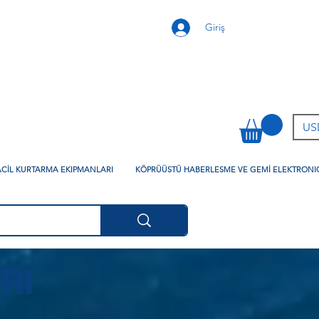
Giriş
USD
 ACİL KURTARMA EKIPMANLARI
KÖPRÜÜSTÜ HABERLESME VE GEMİ ELEKTRONI
RI