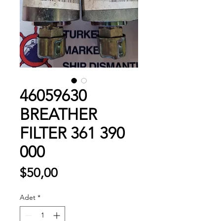
46059630
BREATHER
FILTER 361 390
000
Fiyat
$50,00
Adet
*