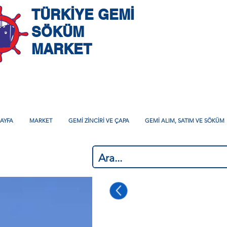
TÜRKİYE GEMİ
SÖKÜM
MARKET
AYFA
MARKET
GEMİ ZİNCİRİ VE ÇAPA
GEMİ ALIM, SATIM VE SÖKÜM