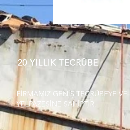
20 YILLIK TECRÜBE
FİRMAMIZ GENİŞ TECRÜBEYE VE 
YELPAZESİNE SAHİPTİR.