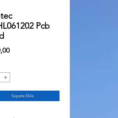
tec
L061202 Pcb
d
Fiyat
,00
Sepete Ekle