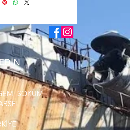
 EDİN
GEMİ SÖKÜM
PARSEL
RKİYE