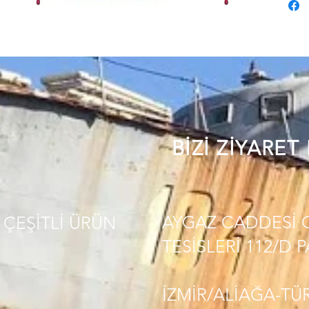
BİZİ ZİYARET
AYGAZ CADDESİ 
ÇEŞİTLİ
ÜRÜN
TESİSLERİ 112/D 
İZMİR/ALİAĞA-TÜ