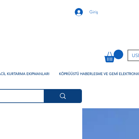
Giriş
USD
 ACİL KURTARMA EKIPMANLARI
KÖPRÜÜSTÜ HABERLESME VE GEMİ ELEKTRONI