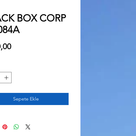
ACK BOX CORP
084A
Fiyat
,00
Sepete Ekle