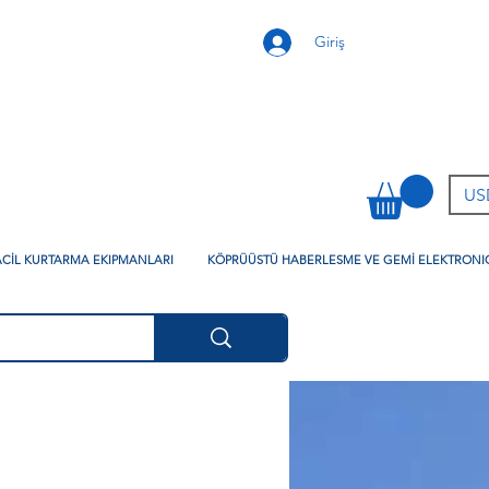
Giriş
USD
 ACİL KURTARMA EKIPMANLARI
KÖPRÜÜSTÜ HABERLESME VE GEMİ ELEKTRONI