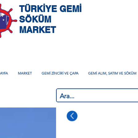
TÜRKİYE GEMİ
SÖKÜM
MARKET
AYFA
MARKET
GEMİ ZİNCİRİ VE ÇAPA
GEMİ ALIM, SATIM VE SÖKÜM