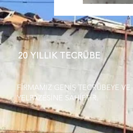
20 YILLIK TECRÜBE
FİRMAMIZ GENİŞ TECRÜBEYE VE 
YELPAZESİNE SAHİPTİR.