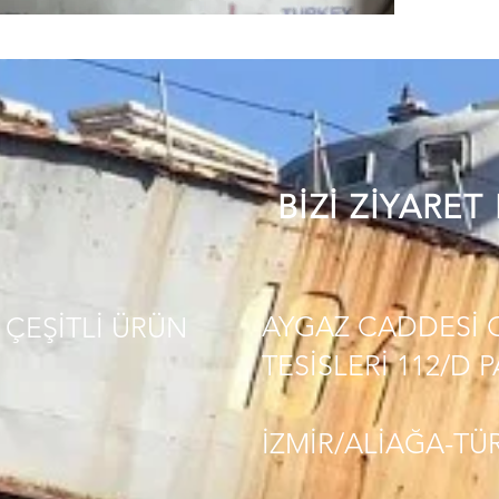
BİZİ ZİYARET
AYGAZ CADDESİ 
ÇEŞİTLİ
ÜRÜN
TESİSLERİ 112/D 
İZMİR/ALİAĞA-TÜ