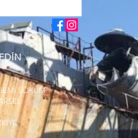
 EDİN
GEMİ SÖKÜM
PARSEL
RKİYE