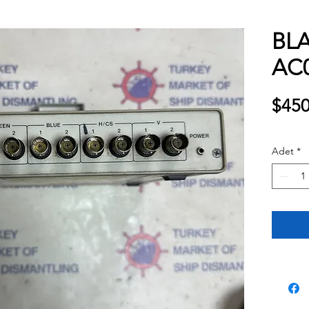
BL
AC
$450
Adet
*