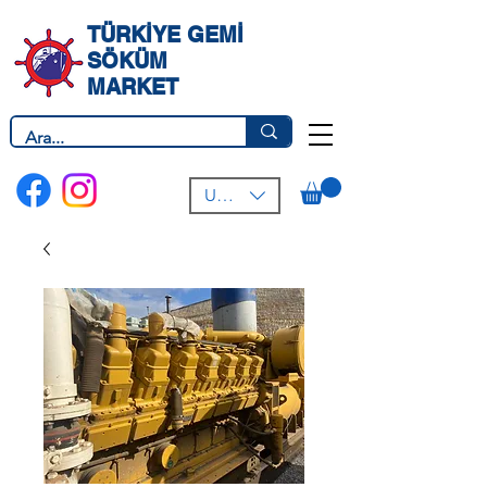
TÜRKİYE GEMİ
SÖKÜM
MARKET
USD ($)