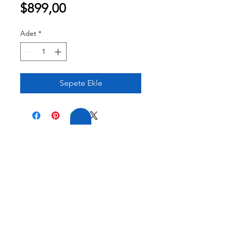
Fiyat
$899,00
Adet
*
Sepete Ekle
20 YILLIK TECRÜBE
FİRMAMIZ GENİŞ
TECRÜBEYE VE
ÇEŞİTLİ
ÜRÜN