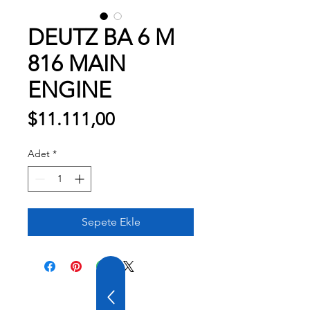
DEUTZ BA 6 M
816 MAIN
ENGINE
Fiyat
$11.111,00
Adet
*
Sepete Ekle