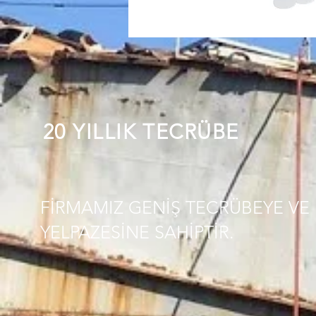
20 YILLIK TECRÜBE
FİRMAMIZ GENİŞ TECRÜBEYE VE 
YELPAZESİNE SAHİPTİR.