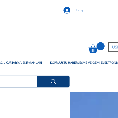
Giriş
USD
 ACİL KURTARMA EKIPMANLARI
KÖPRÜÜSTÜ HABERLESME VE GEMİ ELEKTRONI