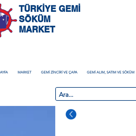
TÜRKİYE GEMİ
SÖKÜM
MARKET
AYFA
MARKET
GEMİ ZİNCİRİ VE ÇAPA
GEMİ ALIM, SATIM VE SÖKÜM