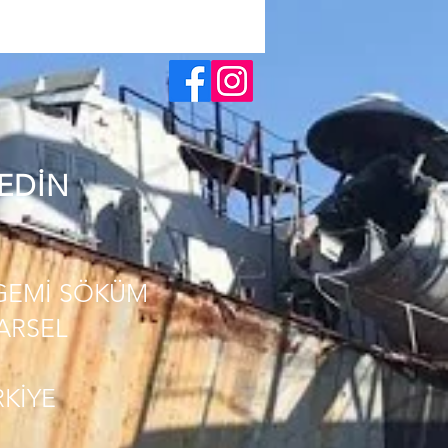
 EDİN
GEMİ SÖKÜM
PARSEL
RKİYE