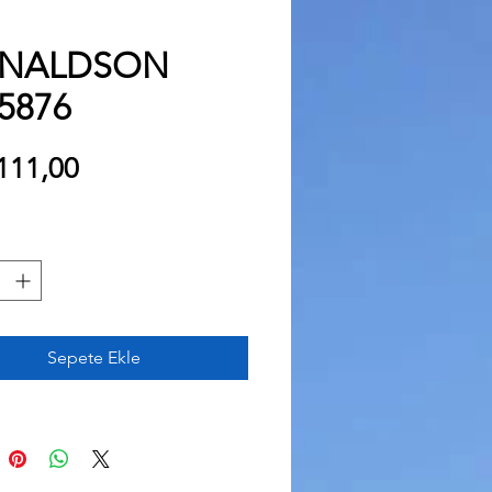
NALDSON
5876
Fiyat
111,00
Sepete Ekle