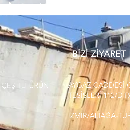
BİZİ ZİYARET
AYGAZ CADDESİ 
ÇEŞİTLİ
ÜRÜN
TESİSLERİ 112/D 
İZMİR/ALİAĞA-TÜ