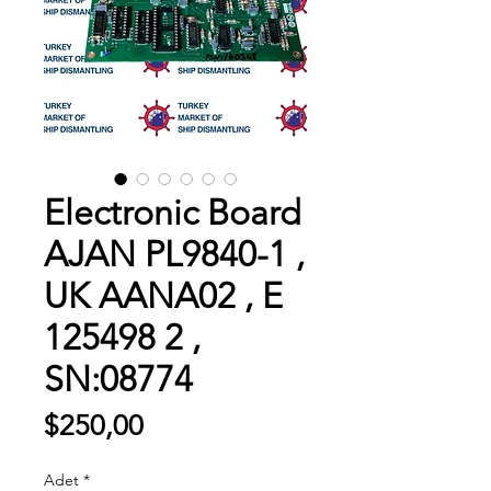
Electronic Board
AJAN PL9840-1 ,
UK AANA02 , E
125498 2 ,
SN:08774
Fiyat
$250,00
Adet
*