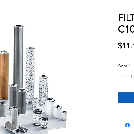
FIL
C1
$11.
Adet
*