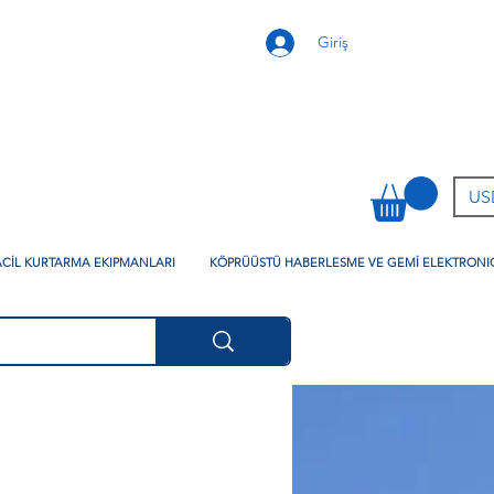
Giriş
USD
 ACİL KURTARMA EKIPMANLARI
KÖPRÜÜSTÜ HABERLESME VE GEMİ ELEKTRONI