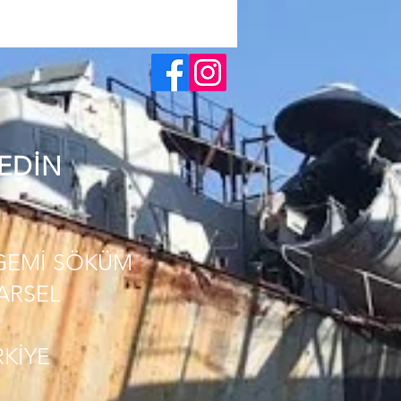
 EDİN
GEMİ SÖKÜM
PARSEL
RKİYE