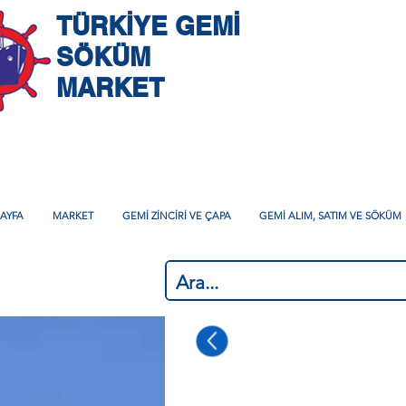
TÜRKİYE GEMİ
SÖKÜM
MARKET
AYFA
MARKET
GEMİ ZİNCİRİ VE ÇAPA
GEMİ ALIM, SATIM VE SÖKÜM