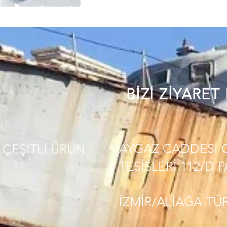
BİZİ ZİYARET
AYGAZ CADDESİ 
ÇEŞİTLİ
ÜRÜN
TESİSLERİ 112/D 
İZMİR/ALİAĞA-TÜ