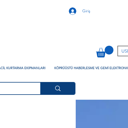
Giriş
USD
 ACİL KURTARMA EKIPMANLARI
KÖPRÜÜSTÜ HABERLESME VE GEMİ ELEKTRONI