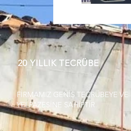
20 YILLIK TECRÜBE
FİRMAMIZ GENİŞ TECRÜBEYE VE 
YELPAZESİNE SAHİPTİR.