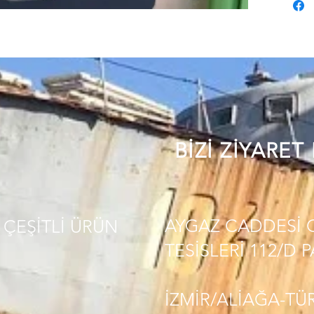
BİZİ ZİYARET
AYGAZ CADDESİ 
ÇEŞİTLİ
ÜRÜN
TESİSLERİ 112/D 
İZMİR/ALİAĞA-TÜ