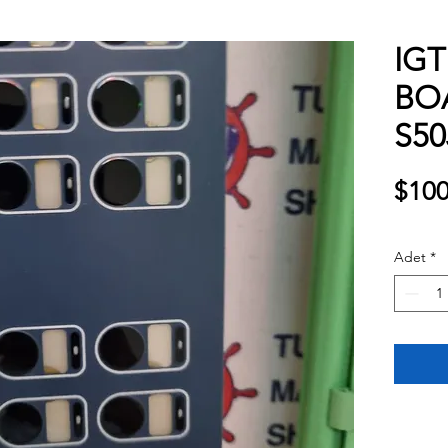
IGT
BO
S50
$100
Adet
*