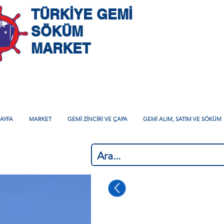
TÜRKİYE GEMİ
SÖKÜM
MARKET
AYFA
MARKET
GEMİ ZİNCİRİ VE ÇAPA
GEMİ ALIM, SATIM VE SÖKÜM