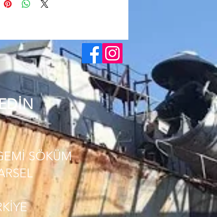
 EDİN
GEMİ SÖKÜM
PARSEL
RKİYE