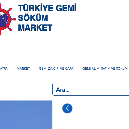
TÜRKİYE GEMİ
SÖKÜM
MARKET
AYFA
MARKET
GEMİ ZİNCİRİ VE ÇAPA
GEMİ ALIM, SATIM VE SÖKÜM