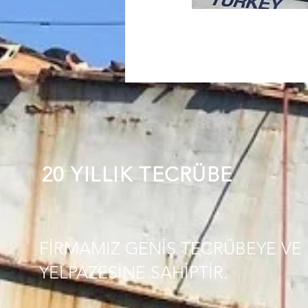
20 YILLIK TECRÜBE
FİRMAMIZ GENİŞ TECRÜBEYE VE 
YELPAZESİNE SAHİPTİR.