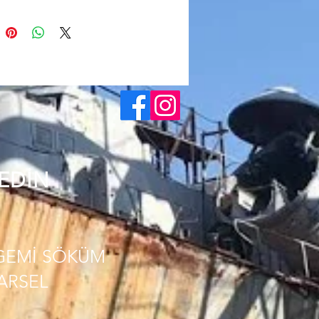
 EDİN
GEMİ SÖKÜM
PARSEL