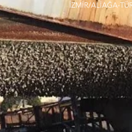
İZMİR/ALİAĞA-TÜ