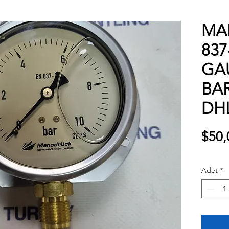
MA
837
GAU
BAR
DH
$50,
Adet
*