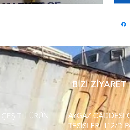
BİZİ ZİYARET
AYGAZ CADDESİ 
ÇEŞİTLİ
ÜRÜN
TESİSLERİ 112/D 