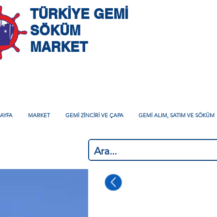
TÜRKİYE GEMİ
SÖKÜM
MARKET
AYFA
MARKET
GEMİ ZİNCİRİ VE ÇAPA
GEMİ ALIM, SATIM VE SÖKÜM