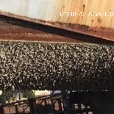
İZMİR/ALİAĞA-TÜ