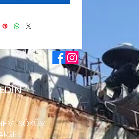
 EDİN
GEMİ SÖKÜM
PARSEL