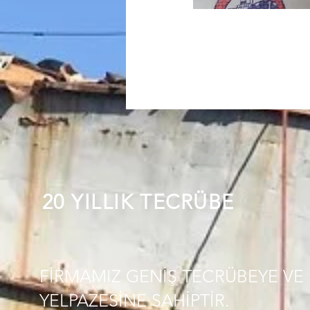
20 YILLIK TECRÜBE
FİRMAMIZ GENİŞ TECRÜBEYE VE 
YELPAZESİNE SAHİPTİR.