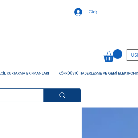
Giriş
USD
 ACİL KURTARMA EKIPMANLARI
KÖPRÜÜSTÜ HABERLESME VE GEMİ ELEKTRONI