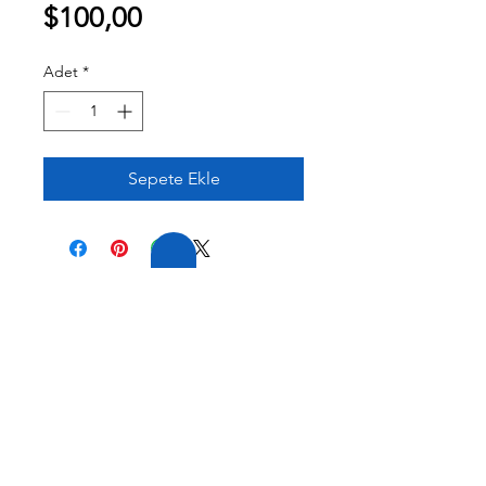
Fiyat
$100,00
Adet
*
Sepete Ekle
20 YILLIK TECRÜBE
FİRMAMIZ GENİŞ
TECRÜBEYE VE
ÇEŞİTLİ
ÜRÜN