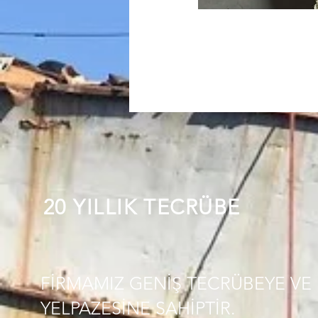
20 YILLIK TECRÜBE
FİRMAMIZ GENİŞ TECRÜBEYE VE 
YELPAZESİNE SAHİPTİR.