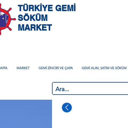
TÜRKİYE GEMİ
SÖKÜM
MARKET
AYFA
MARKET
GEMİ ZİNCİRİ VE ÇAPA
GEMİ ALIM, SATIM VE SÖKÜM