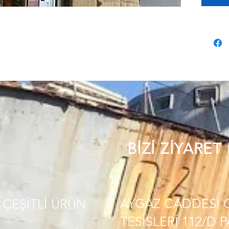
BİZİ ZİYARET
AYGAZ CADDESİ 
ÇEŞİTLİ
ÜRÜN
TESİSLERİ 112/D 