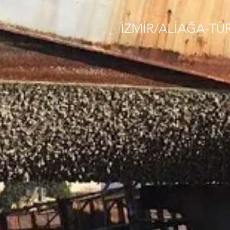
İZMİR/ALİAĞA-TÜ