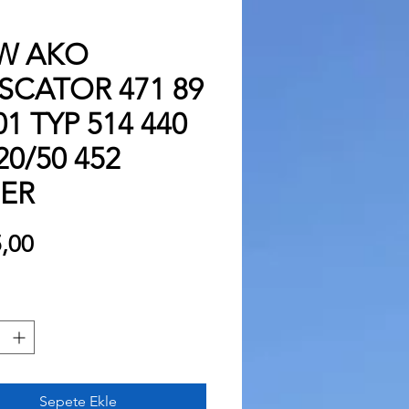
W AKO
SCATOR 471 89
01 TYP 514 440
20/50 452
MER
Fiyat
,00
Sepete Ekle