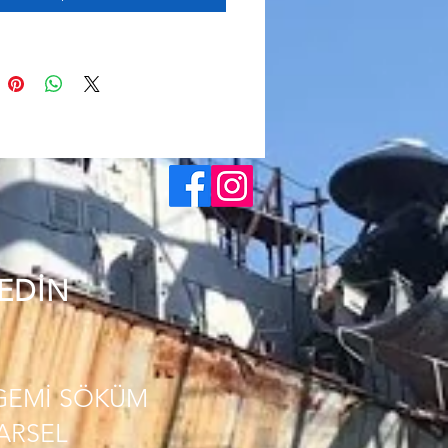
 EDİN
GEMİ SÖKÜM
PARSEL