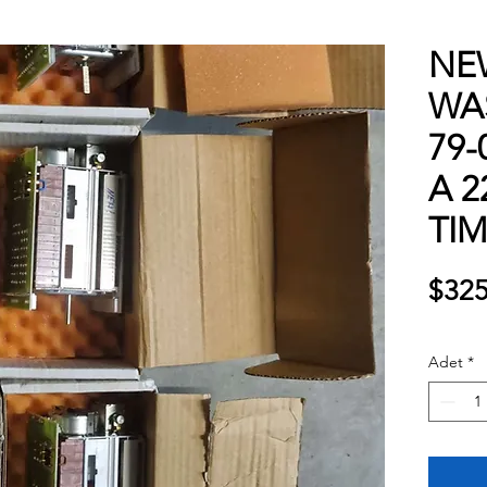
NE
WA
79-
A 2
TI
$325
Adet
*