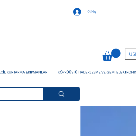
Giriş
USD
 ACİL KURTARMA EKIPMANLARI
KÖPRÜÜSTÜ HABERLESME VE GEMİ ELEKTRONI