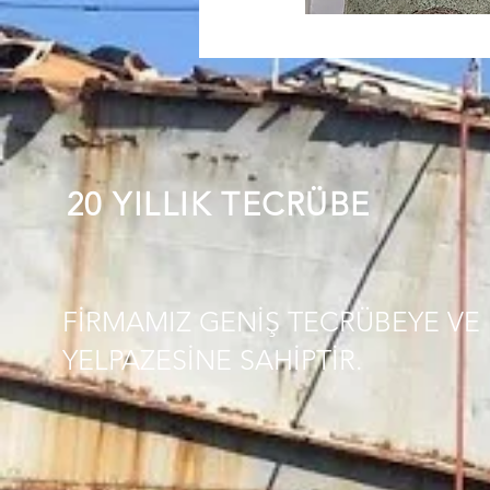
20 YILLIK TECRÜBE
FİRMAMIZ GENİŞ TECRÜBEYE VE 
YELPAZESİNE SAHİPTİR.