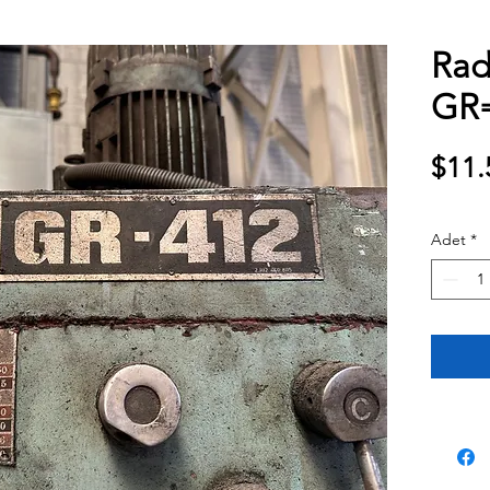
Rad
GR
$11.
Adet
*