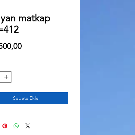
yan matkap
=412
Fiyat
500,00
Sepete Ekle