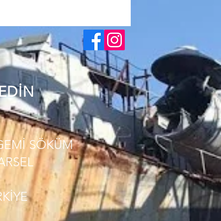
 EDİN
GEMİ SÖKÜM
PARSEL
RKİYE