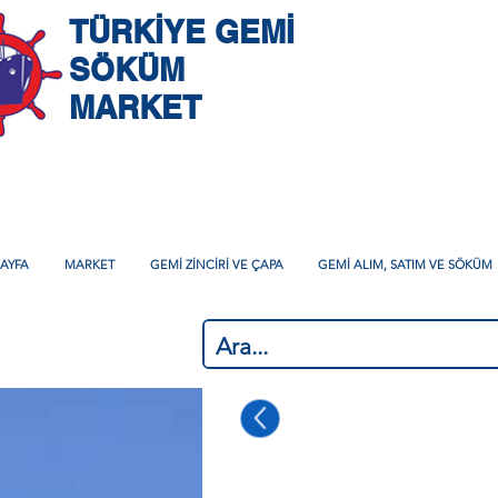
TÜRKİYE GEMİ
SÖKÜM
MARKET
AYFA
MARKET
GEMİ ZİNCİRİ VE ÇAPA
GEMİ ALIM, SATIM VE SÖKÜM