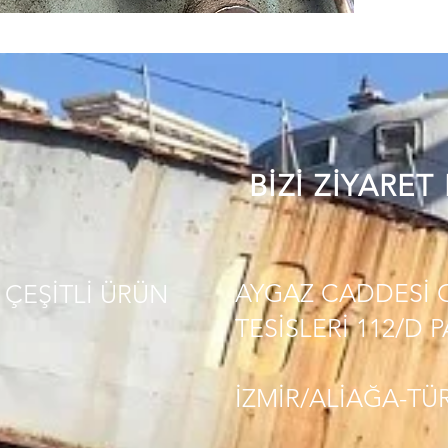
BİZİ ZİYARET
AYGAZ CADDESİ 
ÇEŞİTLİ
ÜRÜN
TESİSLERİ 112/D 
İZMİR/ALİAĞA-TÜ