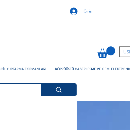
Giriş
USD
 ACİL KURTARMA EKIPMANLARI
KÖPRÜÜSTÜ HABERLESME VE GEMİ ELEKTRONI