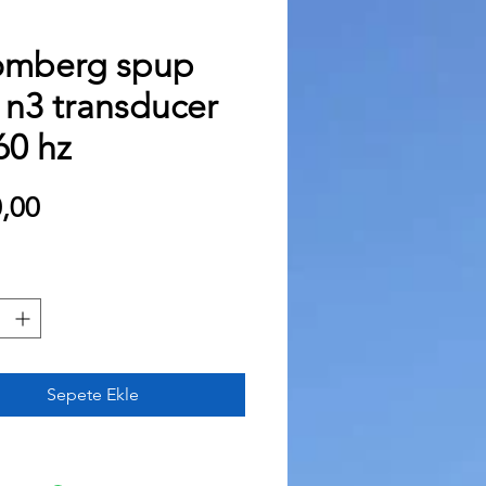
omberg spup
 n3 transducer
60 hz
Fiyat
,00
Sepete Ekle