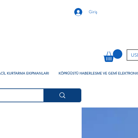
Giriş
USD
 ACİL KURTARMA EKIPMANLARI
KÖPRÜÜSTÜ HABERLESME VE GEMİ ELEKTRONI