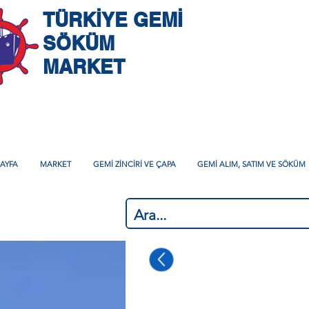
TÜRKİYE GEMİ
SÖKÜM
MARKET
AYFA
MARKET
GEMİ ZİNCİRİ VE ÇAPA
GEMİ ALIM, SATIM VE SÖKÜM