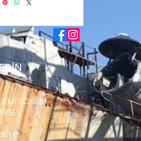
 EDİN
GEMİ SÖKÜM
PARSEL
RKİYE