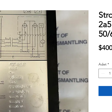
Str
2a5
50/
$400
Adet
*