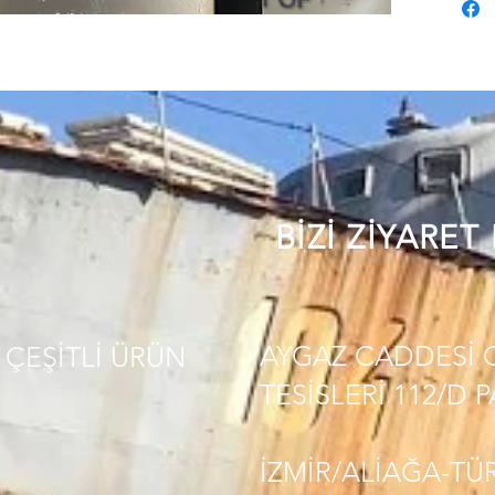
BİZİ ZİYARET
AYGAZ CADDESİ 
ÇEŞİTLİ
ÜRÜN
TESİSLERİ 112/D 
İZMİR/ALİAĞA-TÜ