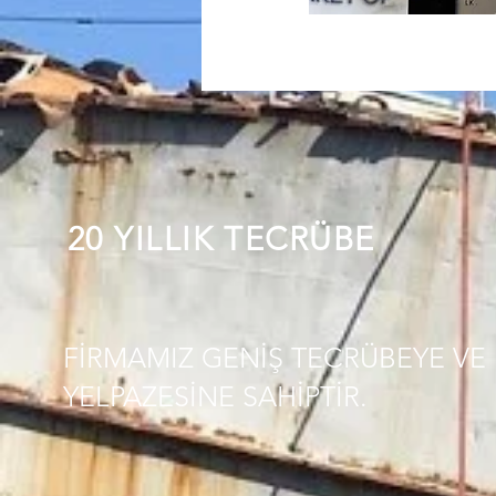
20 YILLIK TECRÜBE
FİRMAMIZ GENİŞ TECRÜBEYE VE 
YELPAZESİNE SAHİPTİR.