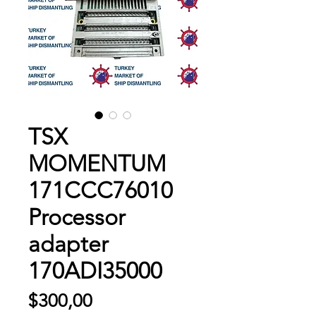
TSX
MOMENTUM
171CCC76010
Processor
adapter
170ADI35000
Fiyat
$300,00