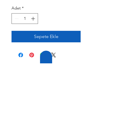
Adet
*
Sepete Ekle
20 YILLIK TECRÜBE
FİRMAMIZ GENİŞ
TECRÜBEYE VE
ÇEŞİTLİ
ÜRÜN
YELPAZESİNE SAHİPTİR.