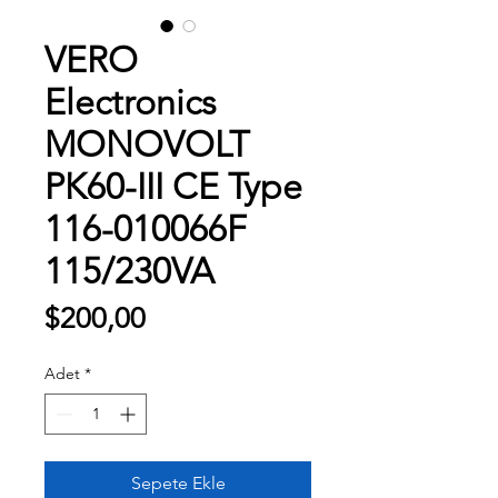
VERO
Electronics
MONOVOLT
PK60-III CE Type
116-010066F
115/230VA
Fiyat
$200,00
Adet
*
Sepete Ekle