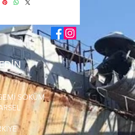
 EDİN
GEMİ SÖKÜM
PARSEL
RKİYE