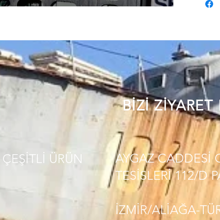
BİZİ ZİYARET
AYGAZ CADDESİ 
ÇEŞİTLİ
ÜRÜN
TESİSLERİ 112/D 
İZMİR/ALİAĞA-TÜ