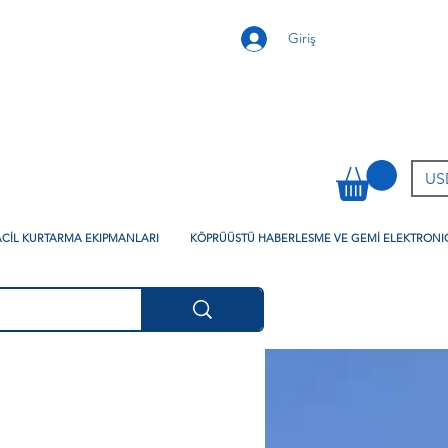
Giriş
USD
 ACİL KURTARMA EKIPMANLARI
KÖPRÜÜSTÜ HABERLESME VE GEMİ ELEKTRONI