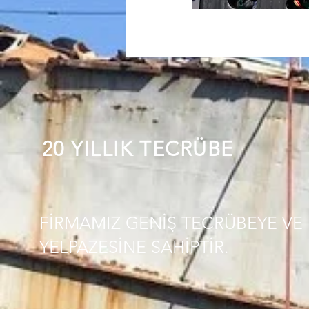
20 YILLIK TECRÜBE
FİRMAMIZ GENİŞ TECRÜBEYE VE 
YELPAZESİNE SAHİPTİR.