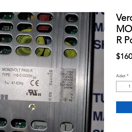
Ver
MO
R P
$160
Adet
*