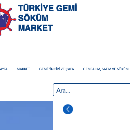
TÜRKİYE GEMİ
SÖKÜM
MARKET
AYFA
MARKET
GEMİ ZİNCİRİ VE ÇAPA
GEMİ ALIM, SATIM VE SÖKÜM