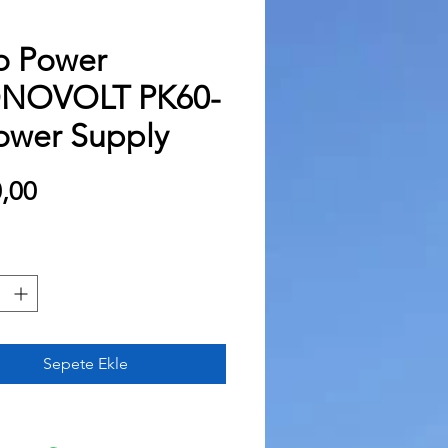
o Power
NOVOLT PK60-
ower Supply
Fiyat
,00
Sepete Ekle